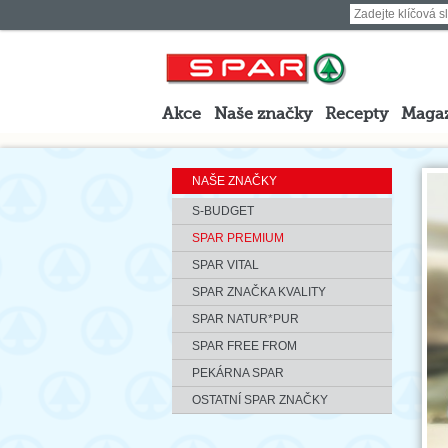
Akce
Naše značky
Recepty
Maga
NAŠE ZNAČKY
S-BUDGET
SPAR PREMIUM
SPAR VITAL
SPAR ZNAČKA KVALITY
SPAR NATUR*PUR
SPAR FREE FROM
PEKÁRNA SPAR
OSTATNÍ SPAR ZNAČKY