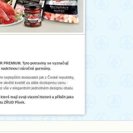
R PREMIUM. Tyto potraviny se vyznačují
ré nadchnou i náročné gurmány.
i nejlepšími dodavateli jak z České republiky,
 skvělé kvalitě za stále dostupnou cenu -
 to vše v elegantním jednotném designu obalu.
é mají svoji vlastní historii a příběh jako
átu ZŘUD Písek.