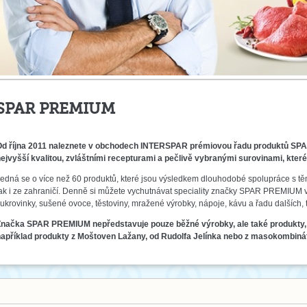
SPAR PREMIUM
Od října 2011 naleznete v obchodech INTERSPAR prémiovou řadu produktů SPA
ejvyšší kvalitou, zvláštními recepturami a pečlivě vybranými surovinami, kte
edná se o více než 60 produktů, které jsou výsledkem dlouhodobé spolupráce s těm
ak i ze zahraničí. Denně si můžete vychutnávat speciality značky SPAR PREMIUM ve
ukrovinky, sušené ovoce, těstoviny, mražené výrobky, nápoje, kávu a řadu dalších,
načka SPAR PREMIUM nepředstavuje pouze běžné výrobky, ale také produkty, kter
například produkty z Moštoven Lažany, od Rudolfa Jelínka nebo z masokombin