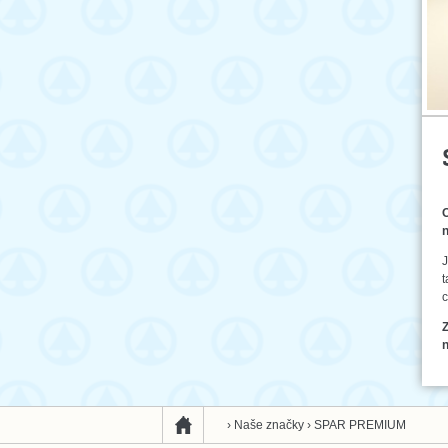
n
J
t
c
Z
›
Naše značky
›
SPAR PREMIUM