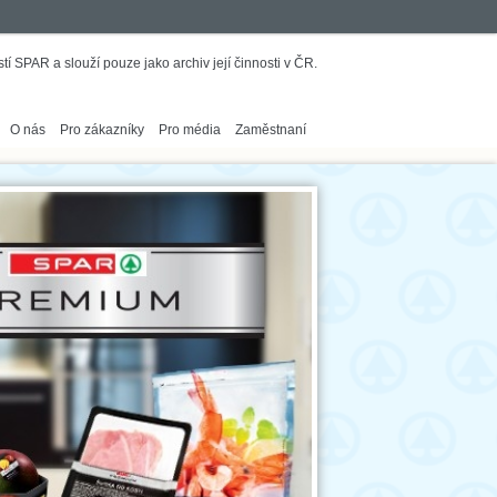
í SPAR a slouží pouze jako archiv její činnosti v ČR.
O nás
Pro zákazníky
Pro média
Zaměstnaní