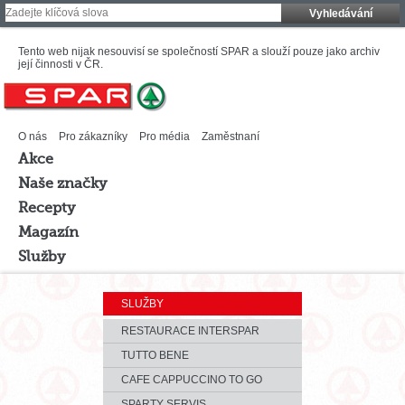
Vyhledávání
Tento web nijak nesouvisí se společností SPAR a slouží pouze jako archiv
její činnosti v ČR.
O nás
Pro zákazníky
Pro média
Zaměstnaní
Akce
Naše značky
Recepty
Magazín
Služby
SLUŽBY
RESTAURACE INTERSPAR
TUTTO BENE
CAFE CAPPUCCINO TO GO
SPARTY SERVIS