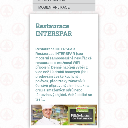
MOBILNÍ APLIKACE
Restaurace
INTERSPAR
Restaurace INTERSPAR
Restaurace INTERSPAR jsou
moderní samoobslužné nekuřácké
restaurace s možností WiFi
připojení. Denně nabízejí výběr z
více než 10 druhů hotových jídel
především české kuchyně,
polévek, před zraky zákazníků
čerstvě připravených minutek na
grilu a smažených sýrů nebo
těstovinových jídel. Velké oblibě se
těší ...