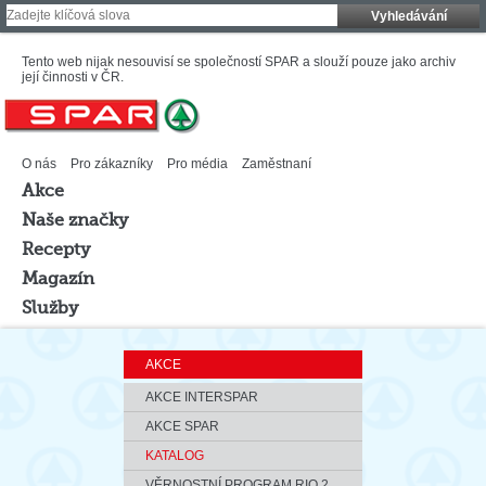
Vyhledávání
Tento web nijak nesouvisí se společností SPAR a slouží pouze jako archiv
její činnosti v ČR.
O nás
Pro zákazníky
Pro média
Zaměstnaní
Akce
Naše značky
Recepty
Magazín
Služby
AKCE
AKCE INTERSPAR
AKCE SPAR
KATALOG
VĚRNOSTNÍ PROGRAM RIO 2