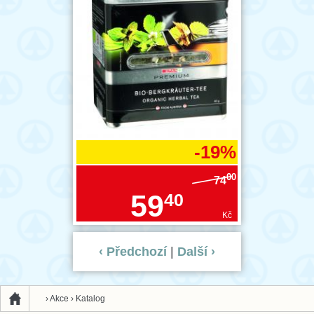
-19%
00
74
59
40
Kč
‹ Předchozí
|
Další ›
›
Akce
›
Katalog