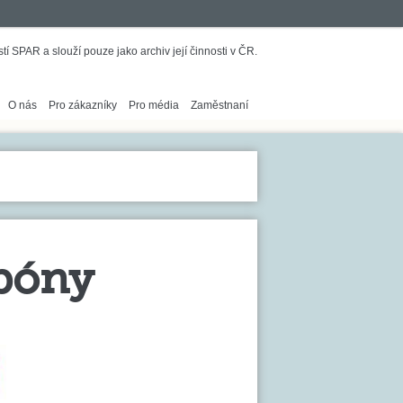
í SPAR a slouží pouze jako archiv její činnosti v ČR.
O nás
Pro zákazníky
Pro média
Zaměstnaní
bóny