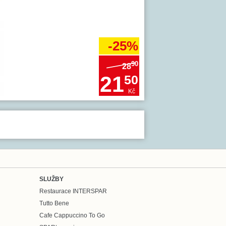
-25%
90
28
21
50
Kč
SLUŽBY
Restaurace INTERSPAR
Tutto Bene
Cafe Cappuccino To Go