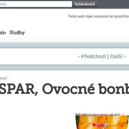
Vyhledávání
Tento web nijak nesouvisí se společnost
zín
Služby
‹ Předchozí
|
Další ›
KCE *
SPAR, Ovocné bon