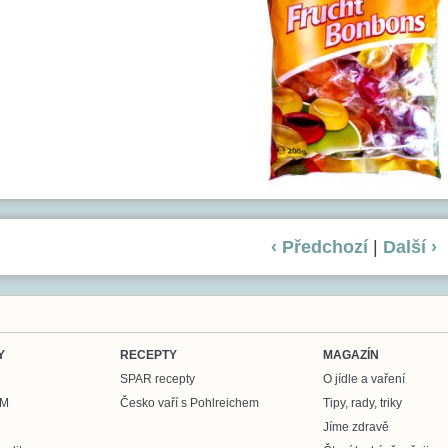
‹ Předchozí
|
Další ›
Y
RECEPTY
MAGAZÍN
SPAR recepty
O jídle a vaření
UM
Česko vaří s Pohlreichem
Tipy, rady, triky
Jíme zdravě