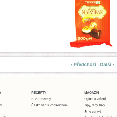
‹ Předchozí
|
Další ›
Y
RECEPTY
MAGAZÍN
SPAR recepty
O jídle a vaření
UM
Česko vaří s Pohlreichem
Tipy, rady, triky
Jíme zdravě