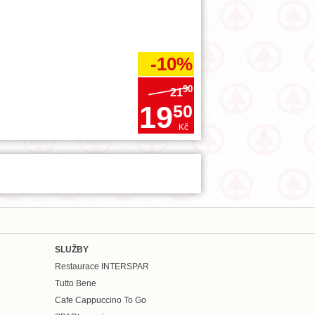
-10%
90
21
19
50
Kč
SLUŽBY
Restaurace INTERSPAR
Tutto Bene
Cafe Cappuccino To Go