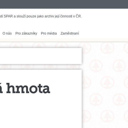
í SPAR a slouží pouze jako archiv její činnosti v ČR.
O nás
Pro zákazníky
Pro média
Zaměstnaní
á hmota