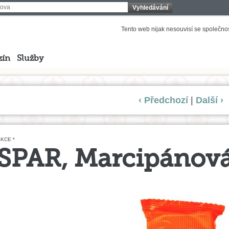
Vyhledávání
Tento web nijak nesouvisí se společnost
zín
Služby
‹ Předchozí
|
Další ›
KCE *
SPAR, Marcipánov