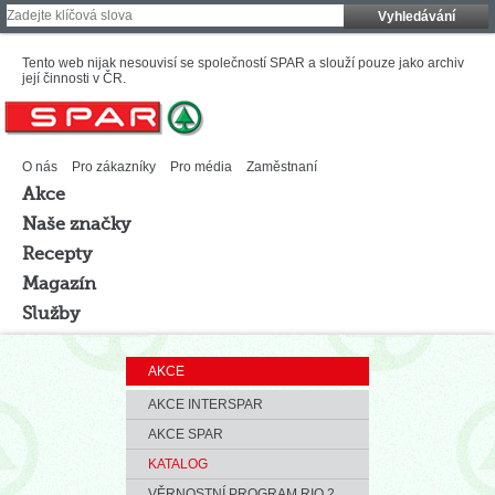
Vyhledávání
Tento web nijak nesouvisí se společností SPAR a slouží pouze jako archiv
její činnosti v ČR.
O nás
Pro zákazníky
Pro média
Zaměstnaní
Akce
Naše značky
Recepty
Magazín
Služby
AKCE
AKCE INTERSPAR
AKCE SPAR
KATALOG
VĚRNOSTNÍ PROGRAM RIO 2