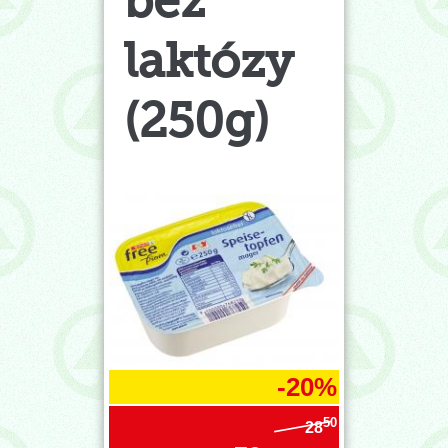
bez
laktózy
(250g)
-20%
50
28