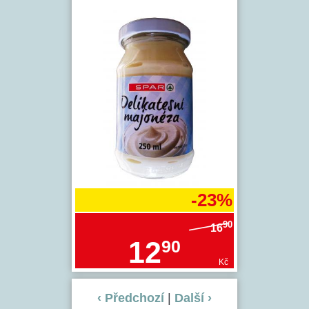
-23%
90
16
12
90
Kč
‹ Předchozí
|
Další ›