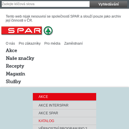
Vyhledávání
Tento web nijak nesouvisí se společností SPAR a slouží pouze jako archiv
její činnosti v ČR.
O nás
Pro zákazníky
Pro média
Zaměstnaní
Akce
Naše značky
Recepty
Magazín
Služby
AKCE
AKCE INTERSPAR
AKCE SPAR
KATALOG
VĚRNOSTNÍ PROGRAM RIO 2