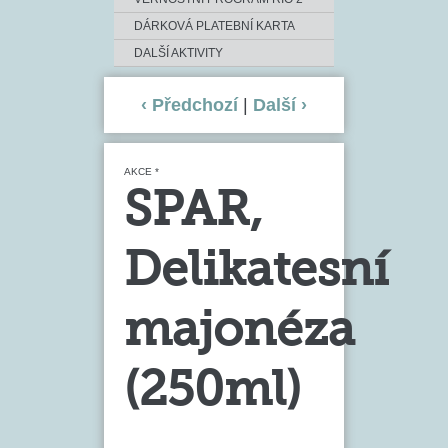
DÁRKOVÁ PLATEBNÍ KARTA
DALŠÍ AKTIVITY
‹ Předchozí
|
Další ›
AKCE *
SPAR,
Delikatesní
majonéza
(250ml)