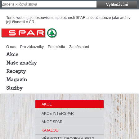
Vyhledávání
Tento web nijak nesouvisí se společností SPAR a slouží pouze jako archiv
její činnosti v ČR.
O nás
Pro zákazníky
Pro média
Zaměstnaní
Akce
Naše značky
Recepty
Magazín
Služby
AKCE
AKCE INTERSPAR
AKCE SPAR
KATALOG
VĚRNOSTNÍ PROGRAM RIO 2