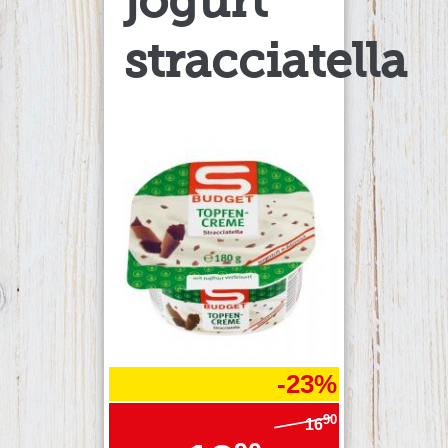
jogurt
stracciatella
-23%
90
16