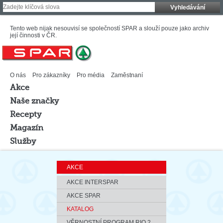
Vyhledávání
Tento web nijak nesouvisí se společností SPAR a slouží pouze jako archiv
její činnosti v ČR.
O nás
Pro zákazníky
Pro média
Zaměstnaní
Akce
Naše značky
Recepty
Magazín
Služby
AKCE
AKCE INTERSPAR
AKCE SPAR
KATALOG
VĚRNOSTNÍ PROGRAM RIO 2