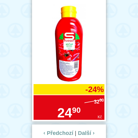
-24%
90
32
24
90
Kč
‹ Předchozí
|
Další ›