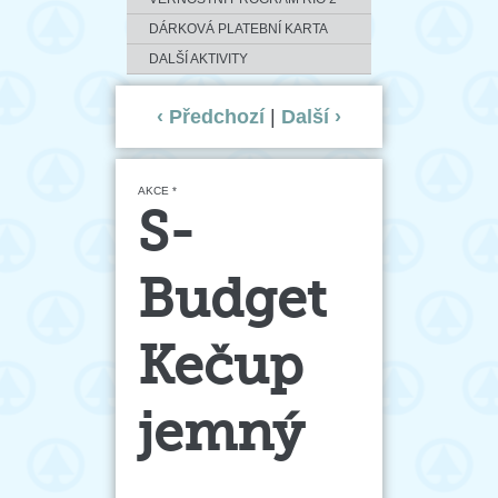
DÁRKOVÁ PLATEBNÍ KARTA
DALŠÍ AKTIVITY
‹ Předchozí
|
Další ›
AKCE *
S-
Budget
Kečup
jemný