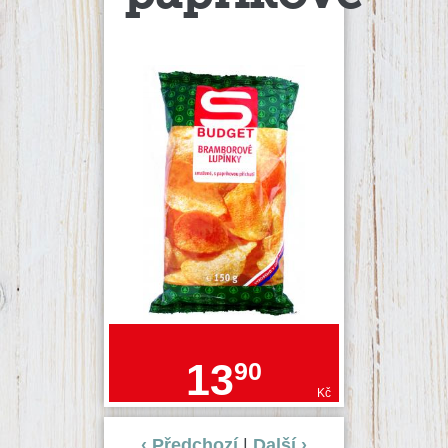
13
90
Kč
‹ Předchozí
|
Další ›