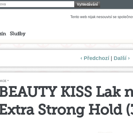
Vyhledávání
Tento web nijak nesouvisí se společnost
zín
Služby
‹ Předchozí
|
Další ›
KCE *
BEAUTY KISS Lak na
Extra Strong Hold 