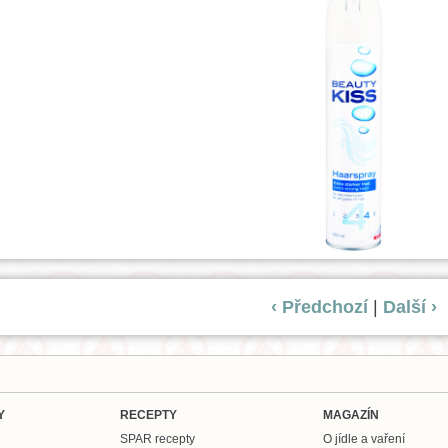
‹ Předchozí
|
Další ›
Y
RECEPTY
MAGAZÍN
SPAR recepty
O jídle a vaření