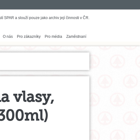
í SPAR a slouží pouze jako archiv její činnosti v ČR.
O nás
Pro zákazníky
Pro média
Zaměstnaní
 vlasy,
(300ml)