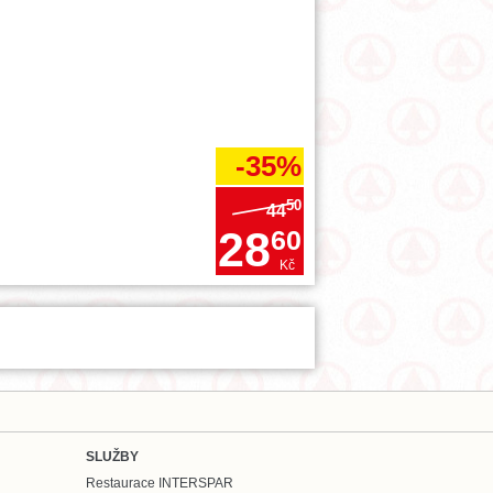
-35%
50
44
28
60
Kč
SLUŽBY
Restaurace INTERSPAR