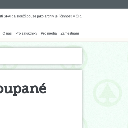
í SPAR a slouží pouze jako archiv její činnosti v ČR.
O nás
Pro zákazníky
Pro média
Zaměstnaní
loupané