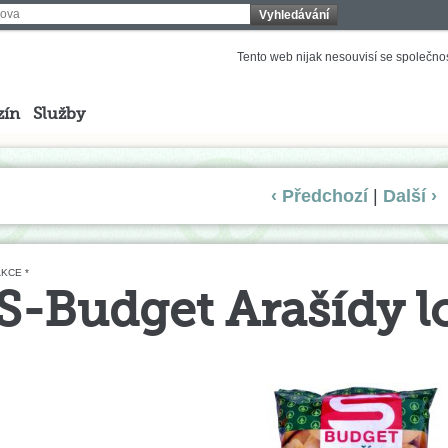
Vyhledávání
Tento web nijak nesouvisí se společnost
zín
Služby
‹ Předchozí
|
Další ›
KCE *
S-Budget Arašídy 