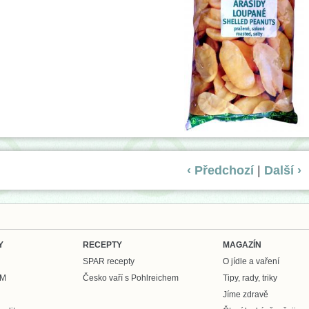
‹ Předchozí
|
Další ›
Y
RECEPTY
MAGAZÍN
SPAR recepty
O jídle a vaření
UM
Česko vaří s Pohlreichem
Tipy, rady, triky
Jíme zdravě