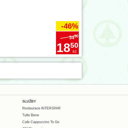
-46%
90
34
18
50
Kč
SLUŽBY
Restaurace INTERSPAR
Tutto Bene
Cafe Cappuccino To Go