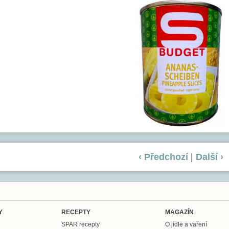
‹ Předchozí
|
Další ›
Y
RECEPTY
MAGAZÍN
SPAR recepty
O jídle a vaření