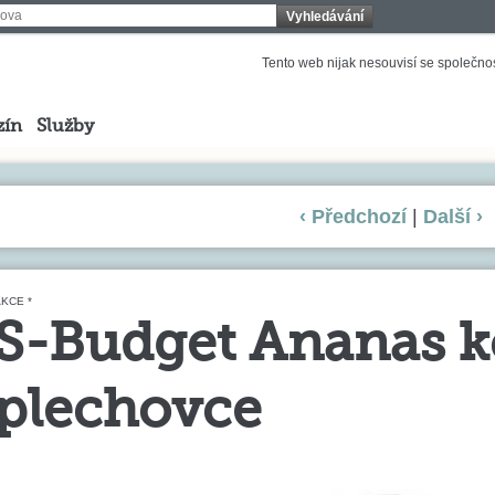
Vyhledávání
Tento web nijak nesouvisí se společnost
zín
Služby
‹ Předchozí
|
Další ›
KCE *
S-Budget Ananas k
plechovce