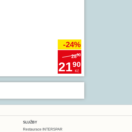
-24%
90
28
21
90
Kč
SLUŽBY
Restaurace INTERSPAR