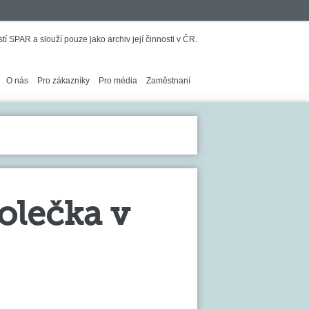
í SPAR a slouží pouze jako archiv její činnosti v ČR.
O nás
Pro zákazníky
Pro média
Zaměstnaní
olečka v