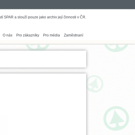
í SPAR a slouží pouze jako archiv její činnosti v ČR.
O nás
Pro zákazníky
Pro média
Zaměstnaní