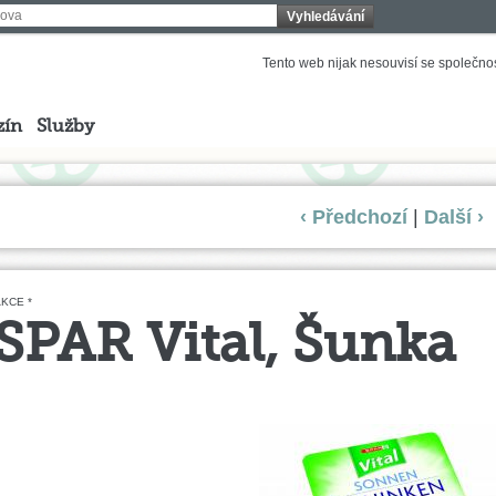
Vyhledávání
Tento web nijak nesouvisí se společnost
zín
Služby
‹ Předchozí
|
Další ›
KCE *
SPAR Vital, Šunka