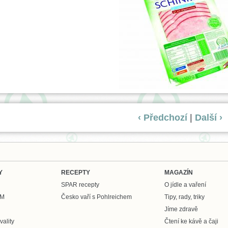
‹ Předchozí
|
Další ›
Y
RECEPTY
MAGAZÍN
SPAR recepty
O jídle a vaření
UM
Česko vaří s Pohlreichem
Tipy, rady, triky
Jíme zdravě
ality
Čtení ke kávě a čaji