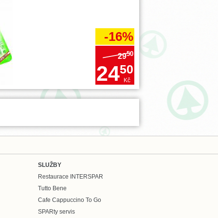
-16%
50
29
24
50
Kč
SLUŽBY
Restaurace INTERSPAR
Tutto Bene
Cafe Cappuccino To Go
SPARty servis