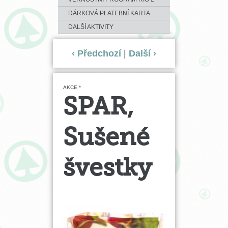
DÁRKOVÁ PLATEBNÍ KARTA
DALŠÍ AKTIVITY
‹ Předchozí
|
Další ›
AKCE *
SPAR,
Sušené
švestky