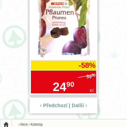
-58%
90
59
24
90
Kč
‹ Předchozí
|
Další ›
›
Akce
›
Katalog