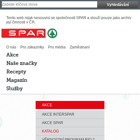
Vyhledávání
Tento web nijak nesouvisí se společností SPAR a slouží pouze jako archiv
její činnosti v ČR.
O nás
Pro zákazníky
Pro média
Zaměstnaní
Akce
Naše značky
Recepty
Magazín
Služby
AKCE
AKCE INTERSPAR
AKCE SPAR
KATALOG
VĚRNOSTNÍ PROGRAM RIO 2