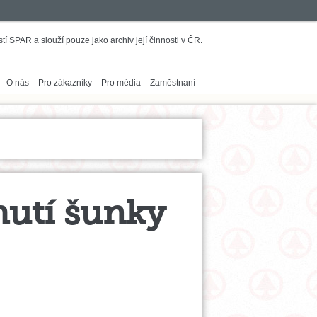
í SPAR a slouží pouze jako archiv její činnosti v ČR.
O nás
Pro zákazníky
Pro média
Zaměstnaní
hutí šunky