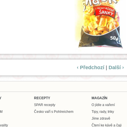
‹ Předchozí
|
Další ›
Y
RECEPTY
MAGAZÍN
SPAR recepty
O jídle a vaření
UM
Česko vaří s Pohlreichem
Tipy, rady, triky
Jíme zdravě
ality
Čtení ke kávě a čaji