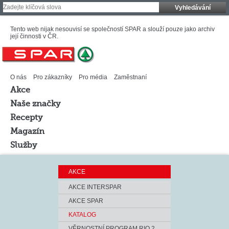
Vyhledávání
Tento web nijak nesouvisí se společností SPAR a slouží pouze jako archiv
její činnosti v ČR.
O nás
Pro zákazníky
Pro média
Zaměstnaní
Akce
Naše značky
Recepty
Magazín
Služby
AKCE
AKCE INTERSPAR
AKCE SPAR
KATALOG
VĚRNOSTNÍ PROGRAM RIO 2