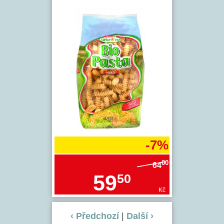
-7%
00
64
59
50
Kč
‹ Předchozí
|
Další ›