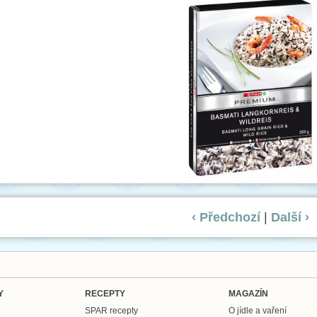
‹ Předchozí
|
Další ›
Y
RECEPTY
MAGAZÍN
SPAR recepty
O jídle a vaření