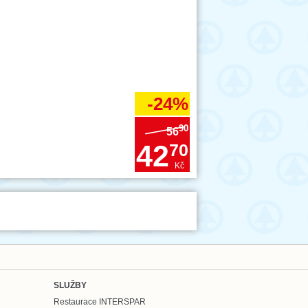
-24%
90
56
42
70
Kč
SLUŽBY
Restaurace INTERSPAR