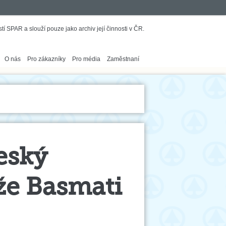
í SPAR a slouží pouze jako archiv její činnosti v ČR.
O nás
Pro zákazníky
Pro média
Zaměstnaní
eský
že Basmati