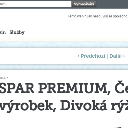
Vyhledávání
Tento web nijak nesouvisí se společnost
zín
Služby
‹ Předchozí
|
Další ›
KCE *
SPAR PREMIUM, Č
výrobek, Divoká rý