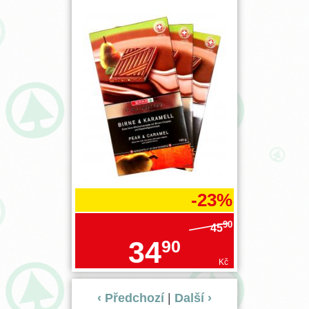
-23%
90
45
34
90
Kč
‹ Předchozí
|
Další ›