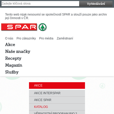
Vyhledávání
Tento web nijak nesouvisí se společností SPAR a slouží pouze jako archiv
její činnosti v ČR.
O nás
Pro zákazníky
Pro média
Zaměstnaní
Akce
Naše značky
Recepty
Magazín
Služby
AKCE
AKCE INTERSPAR
AKCE SPAR
KATALOG
VĚRNOSTNÍ PROGRAM RIO 2