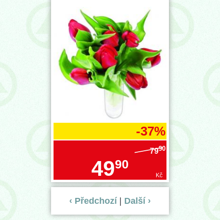
-37%
90
79
49
90
Kč
‹ Předchozí
|
Další ›