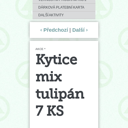
DÁRKOVÁ PLATEBNÍ KARTA
DALŠÍ AKTIVITY
‹ Předchozí
|
Další ›
AKCE *
Kytice
mix
tulipán
7 KS