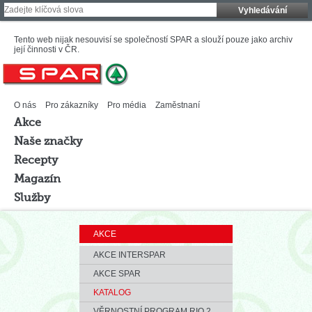
Vyhledávání
Tento web nijak nesouvisí se společností SPAR a slouží pouze jako archiv
její činnosti v ČR.
O nás
Pro zákazníky
Pro média
Zaměstnaní
Akce
Naše značky
Recepty
Magazín
Služby
AKCE
AKCE INTERSPAR
AKCE SPAR
KATALOG
VĚRNOSTNÍ PROGRAM RIO 2