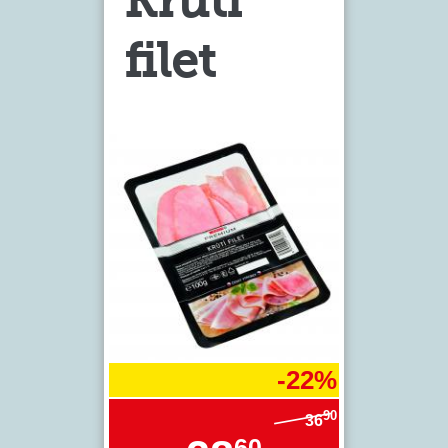
Krůtí
filet
-22%
90
36
60