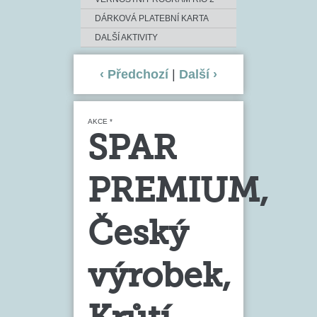
DÁRKOVÁ PLATEBNÍ KARTA
DALŠÍ AKTIVITY
‹ Předchozí
|
Další ›
AKCE *
SPAR
PREMIUM,
Český
výrobek,