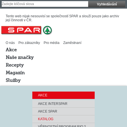
Vyhledávání
Tento web nijak nesouvisí se společností SPAR a slouží pouze jako archiv
její činnosti v ČR.
O nás
Pro zákazníky
Pro média
Zaměstnaní
Akce
Naše značky
Recepty
Magazín
Služby
AKCE
AKCE INTERSPAR
AKCE SPAR
KATALOG
VĚRNOSTNÍ PROGRAM RIO 2